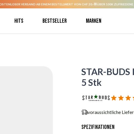
OSTENLOSER VERSAND AB EINEM BESTELLWERT VON CHF 20.-
ÜBER 100K ZUFRIEDENE
Hits
Bestseller
Marken
STAR-BUDS In
5 Stk
voraussichtliche Liefe
Spezifikationen