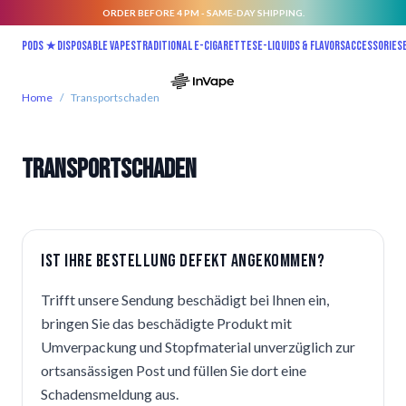
ORDER BEFORE 4 PM - SAME-DAY SHIPPING.
Skip to Content
Pods ★
Disposable vapes
Traditional E-Cigarettes
E-liquids & Flavors
Accessories
Home
/
Transportschaden
Transportschaden
Ist Ihre Bestellung defekt angekommen?
Trifft unsere Sendung beschädigt bei Ihnen ein,
bringen Sie das beschädigte Produkt mit
Umverpackung und Stopfmaterial unverzüglich zur
ortsansässigen Post und füllen Sie dort eine
Schadensmeldung aus.