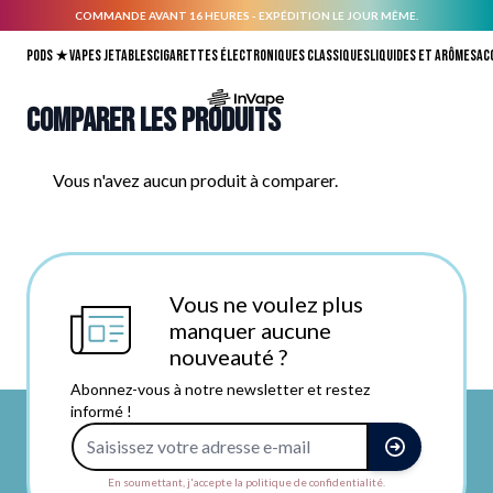
COMMANDE AVANT 16 HEURES - EXPÉDITION LE JOUR MÊME.
Allez au contenu
Pods ★
Vapes jetables
Cigarettes électroniques classiques
Liquides et arômes
Ac
Comparer les produits
Vous n'avez aucun produit à comparer.
Vous ne voulez plus
manquer aucune
nouveauté ?
Abonnez-vous à notre newsletter et restez
informé !
Adresse e-mail
En soumettant, j'accepte la politique de confidentialité.