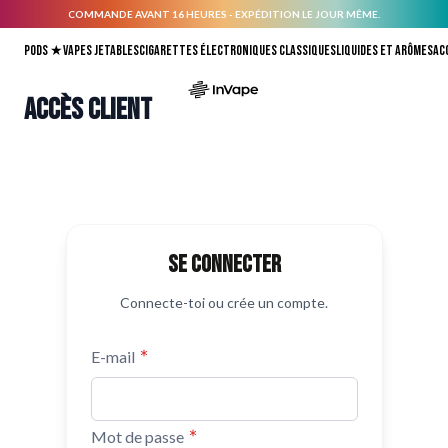
COMMANDE AVANT 16 HEURES - EXPÉDITION LE JOUR MÊME.
Allez au contenu
Pods ★
Vapes jetables
Cigarettes électroniques classiques
Liquides et arômes
Ac
Accès client
Se connecter
Connecte-toi ou crée un compte.
E-mail
Mot de passe