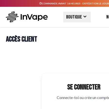
COMMANDE AVANT 16 HEURES - EXPÉDITION LE JOUR
Allez au contenu
Boutique
N
Accès client
Se connecter
Connecte-toi ou crée un compte