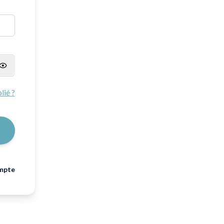
lié ?
mpte