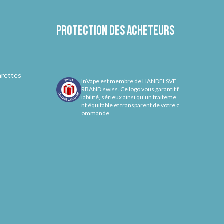
Protection des acheteurs
arettes
InVape est membre de HANDELSVE
RBAND.swiss. Ce logo vous garantit f
iabilité, sérieux ainsi qu'un traiteme
nt équitable et transparent de votre c
ommande.