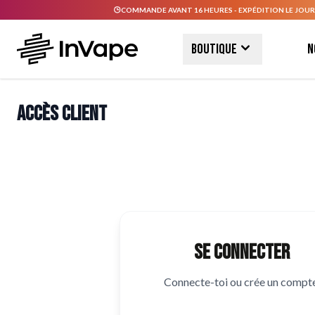
COMMANDE AVANT 16 HEURES - EXPÉDITION LE JOUR
Allez au contenu
Boutique
N
Accès client
Se connecter
Connecte-toi ou crée un compte