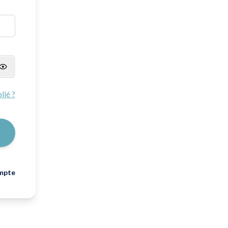
lié ?
mpte