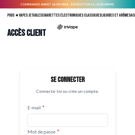
COMMANDE AVANT 16 HEURES - EXPÉDITION LE JOUR MÊME.
Allez au contenu
Pods ★
Vapes jetables
Cigarettes électroniques classiques
Liquides et arômes
Ac
Accès client
Se connecter
Connecte-toi ou crée un compte.
E-mail
Mot de passe