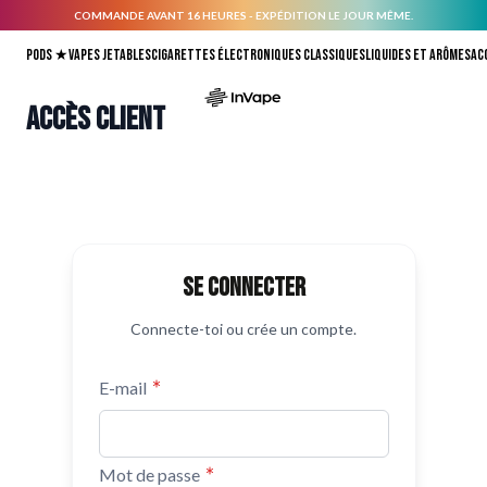
COMMANDE AVANT 16 HEURES - EXPÉDITION LE JOUR MÊME.
Allez au contenu
Pods ★
Vapes jetables
Cigarettes électroniques classiques
Liquides et arômes
Ac
Accès client
Se connecter
Connecte-toi ou crée un compte.
E-mail
Mot de passe