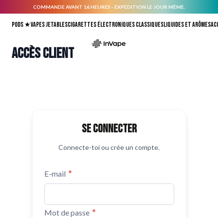
COMMANDE AVANT 16 HEURES - EXPÉDITION LE JOUR MÊME.
Allez au contenu
Pods ★
Vapes jetables
Cigarettes électroniques classiques
Liquides et arômes
Ac
Accès client
Se connecter
Connecte-toi ou crée un compte.
E-mail
Mot de passe