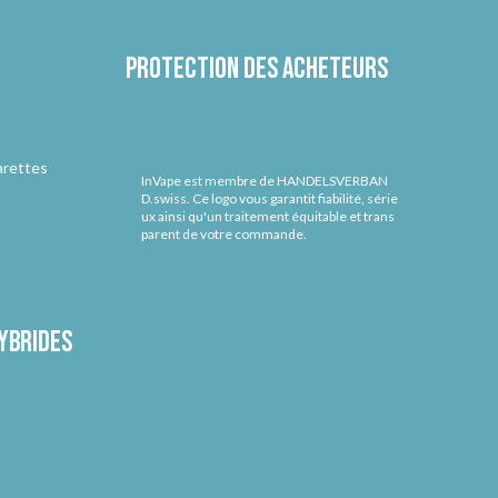
Protection des acheteurs
arettes
InVape est membre de HANDELSVERBAN
D.swiss. Ce logo vous garantit fiabilité, série
ux ainsi qu'un traitement équitable et trans
parent de votre commande.
ybrides