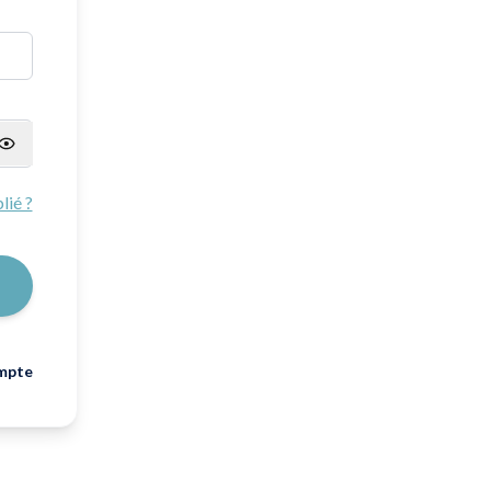
lié ?
mpte