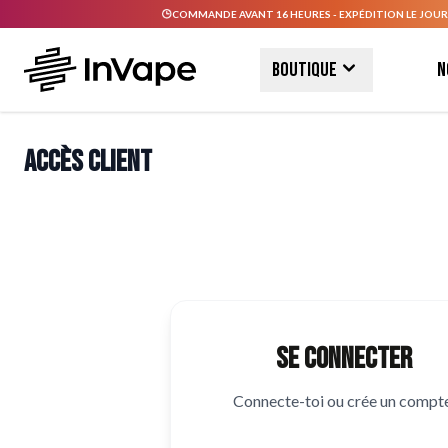
COMMANDE AVANT 16 HEURES - EXPÉDITION LE JOUR
Allez au contenu
Boutique
N
Accès client
Se connecter
Connecte-toi ou crée un compte