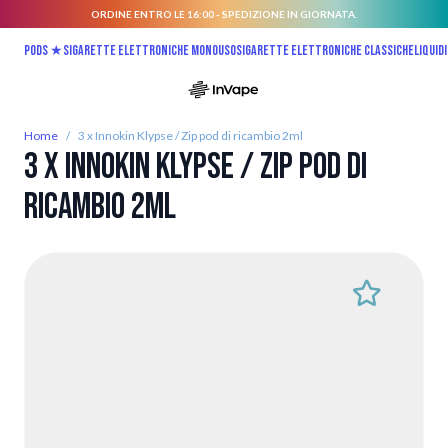
ORDINE ENTRO LE 16:00 - SPEDIZIONE IN GIORNATA.
Salta al contenuto
Pods ★
Sigarette elettroniche monouso
Sigarette elettroniche classiche
Liquidi
Home
/
3 x Innokin Klypse / Zip pod di ricambio 2ml
3 x Innokin Klypse / Zip pod di
ricambio 2ml