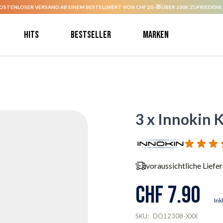
OSTENLOSER VERSAND AB EINEM BESTELLWERT VON CHF 20.-
ÜBER 100K ZUFRIEDENE
Hits
Bestseller
Marken
3 x Innokin K
voraussichtliche Liefe
CHF 7.90
Ink
SKU:
DO12308-XXX