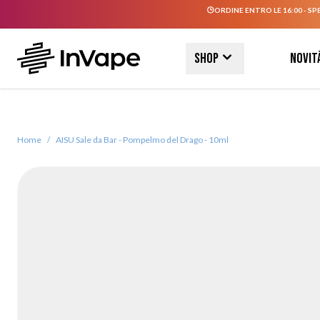
ORDINE ENTRO LE 16:00 - SP
Salta al contenuto
Shop
Novit
Home
/
AISU Sale da Bar - Pompelmo del Drago - 10ml