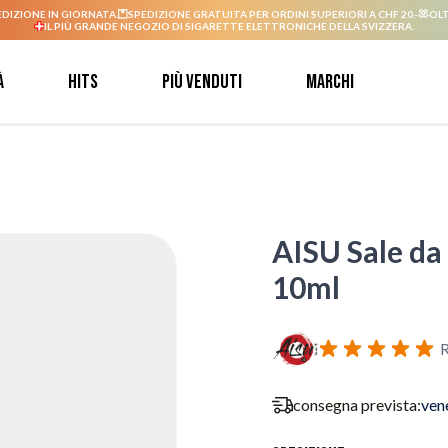
EDIZIONE IN GIORNATA.
SPEDIZIONE GRATUITA PER ORDINI SUPERIORI A CHF 20.-
OLT
IL PIÙ GRANDE NEGOZIO DI SIGARETTE ELETTRONICHE DELLA SVIZZERA.
à
Hits
Più venduti
Marchi
AISU Sale da
10ml
R
consegna prevista:
ven