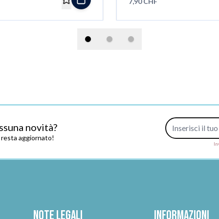
7,90 CHF
Indirizzo e-mail
ssuna novità?
e resta aggiornato!
In
Note legali
Informazioni