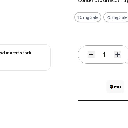
Contenuto di nicotina 
10 mg Sale
20 mg Sale
Iscriviti al modulo di notif
und macht stark
Quantità