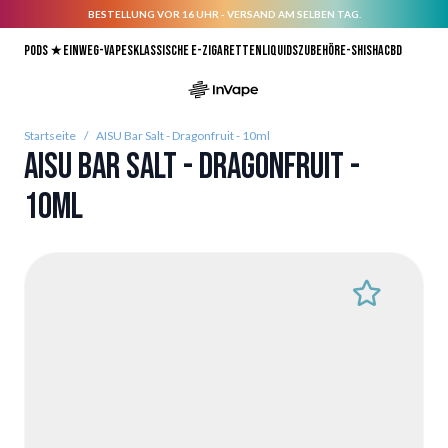
BESTELLUNG VOR 16 UHR - VERSAND AM SELBEN TAG.
Direkt zum Inhalt
Pods ★
Einweg-Vapes
Klassische E-Zigaretten
Liquids
Zubehör
E-Shisha
CBD
Startseite
/
AISU Bar Salt - Dragonfruit - 10ml
AISU Bar Salt - Dragonfruit -
10ml