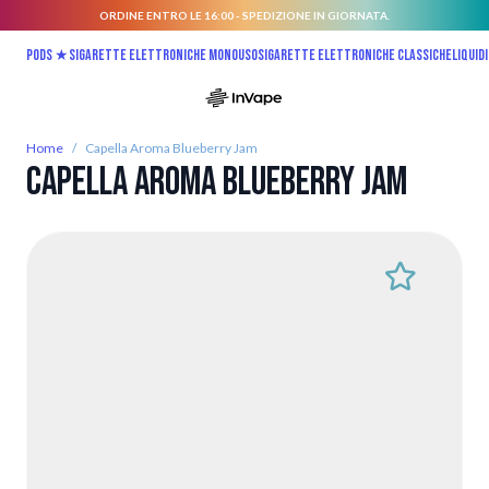
ORDINE ENTRO LE 16:00 - SPEDIZIONE IN GIORNATA.
Salta al contenuto
Pods ★
Sigarette elettroniche monouso
Sigarette elettroniche classiche
Liquidi
Home
/
Capella Aroma Blueberry Jam
Capella Aroma Blueberry Jam