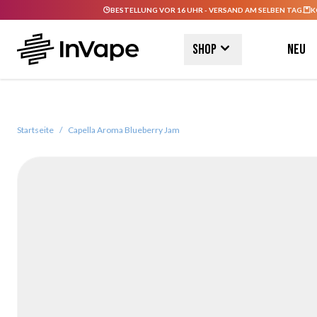
BESTELLUNG VOR 16 UHR - VERSAND AM SELBEN TAG.
K
Direkt zum Inhalt
Shop
Neu
Startseite
/
Capella Aroma Blueberry Jam