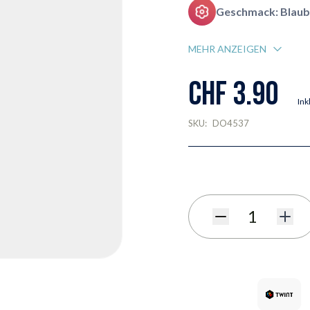
Geschmack: Blaub
MEHR ANZEIGEN
CHF 3.90
Ink
SKU:
DO4537
Menge