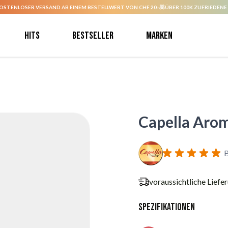
OSTENLOSER VERSAND AB EINEM BESTELLWERT VON CHF 20.-
ÜBER 100K ZUFRIEDENE
Hits
Bestseller
Marken
Capella Aro
B
voraussichtliche Liefe
Spezifikationen