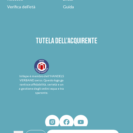
Verifica dell'età
Guida
Tutela dell'acquirente
InVape è membro dell'HANDELS
VERBAND.swiss. Questo logo ga
rantisce affidabilità, serietà e un
a gestione degli ordini equa e tra
sparente.