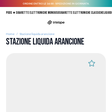
ORDINE ENTRO LE 16:00 - SPEDIZIONE IN GIORNATA.
Salta al contenuto
Pods ★
Sigarette elettroniche monouso
Sigarette elettroniche classiche
Liquidi
Home
/
Stazione liquida arancione
Stazione liquida arancione