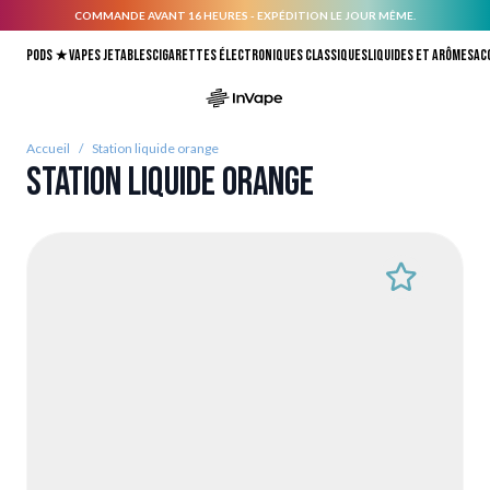
COMMANDE AVANT 16 HEURES - EXPÉDITION LE JOUR MÊME.
Allez au contenu
Pods ★
Vapes jetables
Cigarettes électroniques classiques
Liquides et arômes
Ac
Accueil
/
Station liquide orange
Station liquide orange