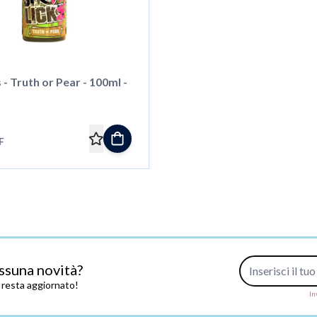
s - Truth or Pear - 100ml -
F
Indirizzo e-mail
ssuna novità?
e resta aggiornato!
In