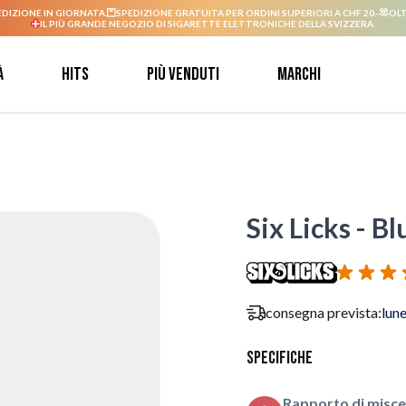
EDIZIONE IN GIORNATA.
SPEDIZIONE GRATUITA PER ORDINI SUPERIORI A CHF 20.-
OLT
IL PIÙ GRANDE NEGOZIO DI SIGARETTE ELETTRONICHE DELLA SVIZZERA.
à
Hits
Più venduti
Marchi
Six Licks - B
consegna prevista:
lun
Specifiche
Rapporto di misce