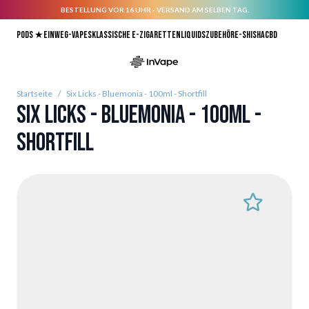
BESTELLUNG VOR 16 UHR - VERSAND AM SELBEN TAG.
Direkt zum Inhalt
Pods ★
Einweg-Vapes
Klassische E-Zigaretten
Liquids
Zubehör
E-Shisha
CBD
Startseite
/
Six Licks - Bluemonia - 100ml - Shortfill
Six Licks - Bluemonia - 100ml -
Shortfill