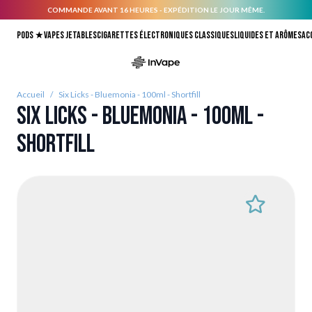
COMMANDE AVANT 16 HEURES - EXPÉDITION LE JOUR MÊME.
Allez au contenu
Pods ★
Vapes jetables
Cigarettes électroniques classiques
Liquides et arômes
Ac
Accueil
/
Six Licks - Bluemonia - 100ml - Shortfill
Six Licks - Bluemonia - 100ml -
Shortfill