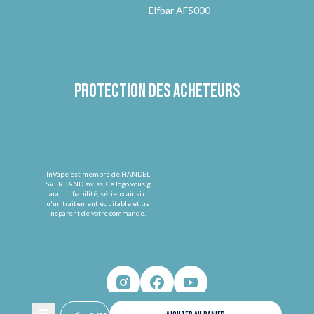
Elfbar AF5000
Protection des acheteurs
InVape est membre de HANDEL
SVERBAND.swiss. Ce logo vous g
arantit fiabilité, sérieux ainsi q
u'un traitement équitable et tra
nsparent de votre commande.