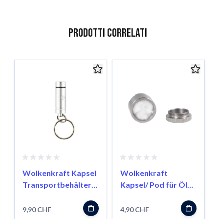
Prodotti correlati
È possibile navigare tra gli elementi del carosello utilizzando il
Salta il carosello
Vai alla navigazione del carosello
Wolkenkraft Kapsel
Wolkenkraft
Transportbehälter
Kapsel/ Pod für Öle
für FX Mini/ Äris
für FX Mini/ Äris
9,90 CHF
4,90 CHF