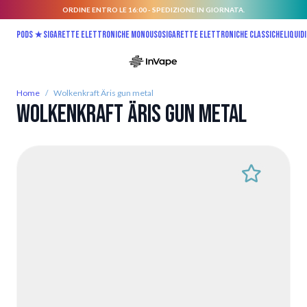
ORDINE ENTRO LE 16:00 - SPEDIZIONE IN GIORNATA.
Salta al contenuto
Pods ★
Sigarette elettroniche monouso
Sigarette elettroniche classiche
Liquidi
Home
/
Wolkenkraft Äris gun metal
Wolkenkraft Äris gun metal