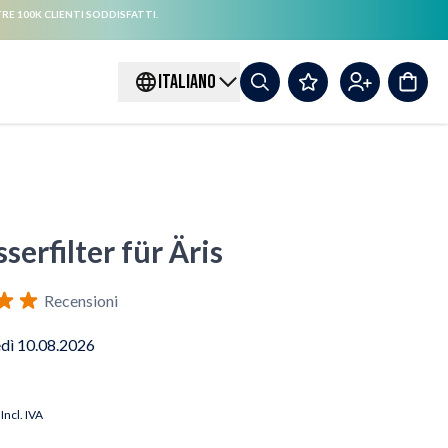
RE 100K CLIENTI SODDISFATTI.
ITALIANO
erfilter für Äris
Recensioni
edì 10.08.2026
Incl. IVA