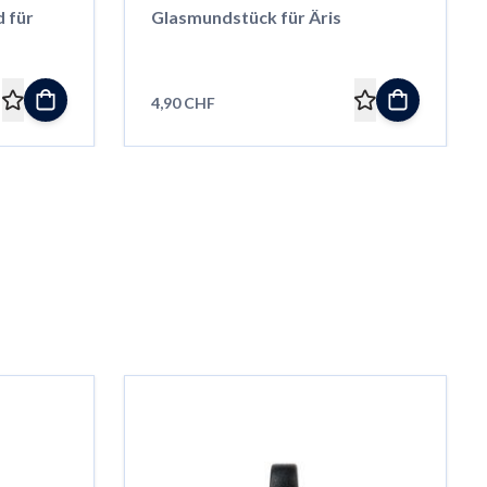
 für
Glasmundstück für Äris
4,90 CHF