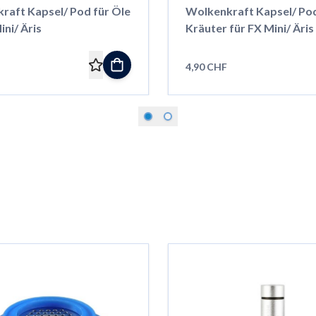
raft Kapsel/ Pod für Öle
Wolkenkraft Kapsel/ Pod
ini/ Äris
Kräuter für FX Mini/ Äris
4,90 CHF