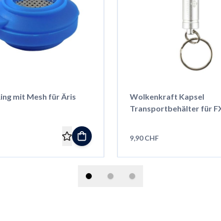
Ring mit Mesh für Äris
Wolkenkraft Kapsel
Transportbehälter für FX
Äris
9,90 CHF