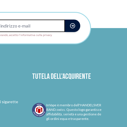
viando, accetto l'informativa sulla privacy.
Tutela dell'acquirente
i sigarette
InVape è membro dell'HANDELSVER
BAND.swiss. Questo logo garantisce
affidabilità, serietà e una gestione de
gli ordini equa e trasparente.