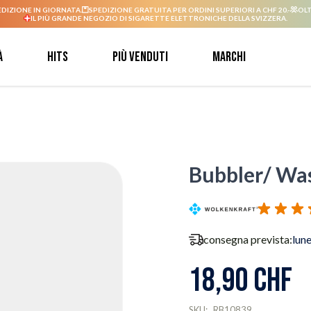
EDIZIONE IN GIORNATA.
SPEDIZIONE GRATUITA PER ORDINI SUPERIORI A CHF 20.-
OLT
IL PIÙ GRANDE NEGOZIO DI SIGARETTE ELETTRONICHE DELLA SVIZZERA.
à
Hits
Più venduti
Marchi
Bubbler/ Wass
consegna prevista:
lun
18,90 CHF
SKU:
RB10839