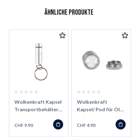
Ähnliche Produkte
Das Navigieren durch die Elemente des Karussells ist mit der 
Karussell überspringen
Zur Karussell-Navigation
Wolkenkraft Kapsel
Wolkenkraft
Transportbehälter
Kapsel/ Pod für Öle
für FX Mini/ Äris
für FX Mini/ Äris
CHF 9.90
CHF 4.90