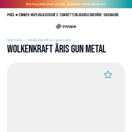
BESTELLUNG VOR 16 UHR - VERSAND AM SELBEN TAG.
Direkt zum Inhalt
Pods ★
Einweg-Vapes
Klassische E-Zigaretten
Liquids
Zubehör
E-Shisha
CBD
Startseite
/
Wolkenkraft Äris gun metal
Wolkenkraft Äris gun metal