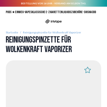
BESTELLUNG VOR 16 UHR - VERSAND AM SELBEN TAG.
Direkt zum Inhalt
Pods ★
Einweg-Vapes
Klassische E-Zigaretten
Liquids
Zubehör
E-Shisha
CBD
Startseite
/
Reinigungspinzette für Wolkenkraft Vaporizer
Reinigungspinzette für
Wolkenkraft Vaporizer