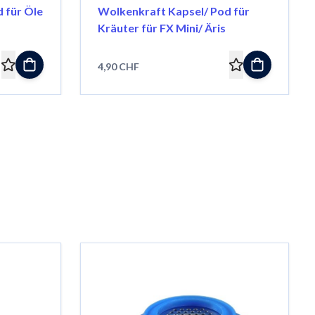
 für Öle
Wolkenkraft Kapsel/ Pod für
Kräuter für FX Mini/ Äris
4,90 CHF