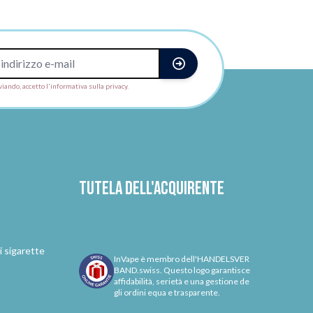
viando, accetto l'informativa sulla privacy.
Tutela dell'acquirente
i sigarette
InVape è membro dell'HANDELSVER
BAND.swiss. Questo logo garantisce
affidabilità, serietà e una gestione de
gli ordini equa e trasparente.