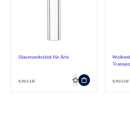
Glasmundstück für Äris
Wolkenk
Transpo
Äris
4,90 CHF
9,90 CHF