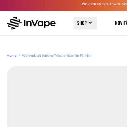
ORDINE ENTRO LE 16:00 - SP
Salta al contenuto
Shop
Novit
Home
/
Wolkenkraft Bubbler/ Wasserfilter für FX Mini