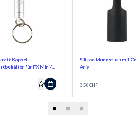
raft Kapsel
Silikon Mundstück mit Ca
rtbehälter für FX Mini/
Äris
3,50 CHF