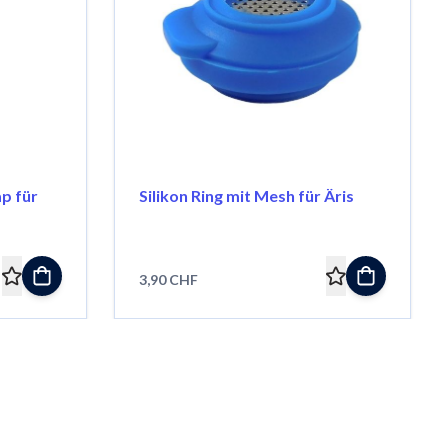
p für
Silikon Ring mit Mesh für Äris
3,90 CHF