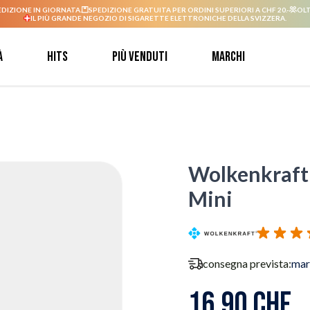
EDIZIONE IN GIORNATA.
SPEDIZIONE GRATUITA PER ORDINI SUPERIORI A CHF 20.-
OLT
IL PIÙ GRANDE NEGOZIO DI SIGARETTE ELETTRONICHE DELLA SVIZZERA.
à
Hits
Più venduti
Marchi
Wolkenkraft 
Mini
consegna prevista:
mar
16,90 CHF