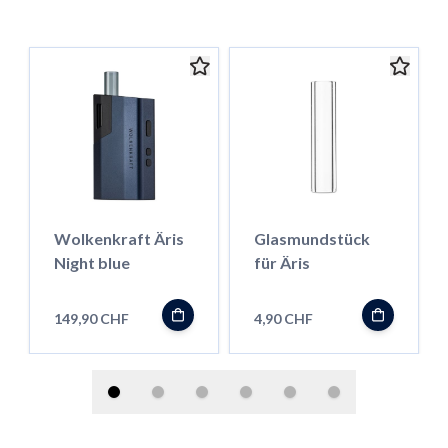
Wolkenkraft Äris
Glasmundstück
Night blue
für Äris
149,90 CHF
4,90 CHF