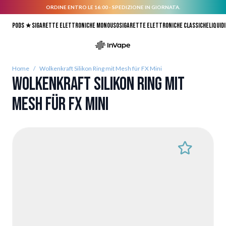
ORDINE ENTRO LE 16:00 - SPEDIZIONE IN GIORNATA.
Salta al contenuto
Pods ★
Sigarette elettroniche monouso
Sigarette elettroniche classiche
Liquidi
Home
/
Wolkenkraft Silikon Ring mit Mesh für FX Mini
Wolkenkraft Silikon Ring mit
Mesh für FX Mini