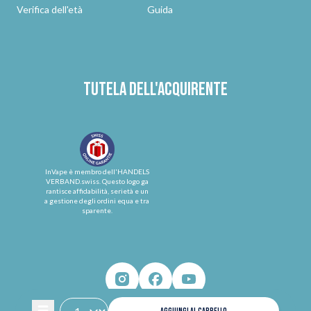
Verifica dell'età
Guida
Tutela dell'acquirente
InVape è membro dell'HANDELS
VERBAND.swiss. Questo logo ga
rantisce affidabilità, serietà e un
a gestione degli ordini equa e tra
sparente.