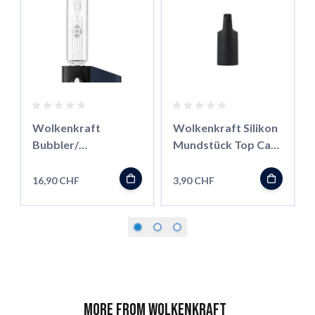
Wolkenkraft
Wolkenkraft Silikon
Bubbler/
Mundstück Top Cap
Wasserfilter für FX
FX Mini
Mini
16,90 CHF
3,90 CHF
More from Wolkenkraft