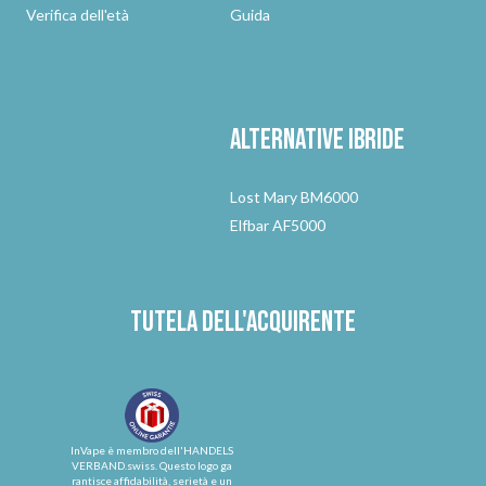
Verifica dell'età
Guida
Alternative
ibride
Lost Mary BM6000
Elfbar AF5000
Tutela dell'acquirente
InVape è membro dell'HANDELS
VERBAND.swiss. Questo logo ga
rantisce affidabilità, serietà e un