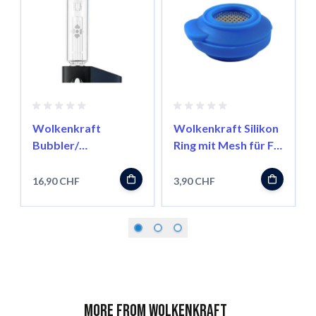
Wolkenkraft
Wolkenkraft Silikon
Bubbler/
Ring mit Mesh für FX
Wasserfilter für FX
Mini
Mini
16,90 CHF
3,90 CHF
More from Wolkenkraft