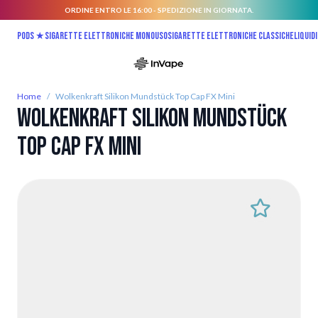
ORDINE ENTRO LE 16:00 - SPEDIZIONE IN GIORNATA.
Salta al contenuto
Pods ★
Sigarette elettroniche monouso
Sigarette elettroniche classiche
Liquidi
Home
/
Wolkenkraft Silikon Mundstück Top Cap FX Mini
Wolkenkraft Silikon Mundstück
Top Cap FX Mini