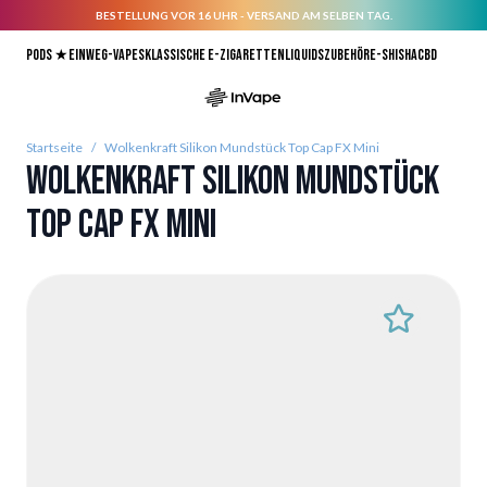
BESTELLUNG VOR 16 UHR - VERSAND AM SELBEN TAG.
Direkt zum Inhalt
Pods ★
Einweg-Vapes
Klassische E-Zigaretten
Liquids
Zubehör
E-Shisha
CBD
Startseite
/
Wolkenkraft Silikon Mundstück Top Cap FX Mini
Wolkenkraft Silikon Mundstück
Top Cap FX Mini