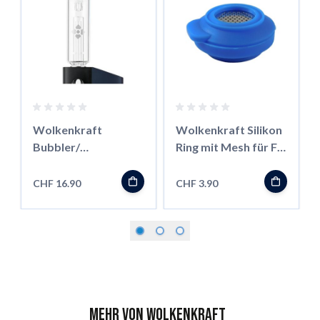
Wolkenkraft
Wolkenkraft Silikon
Bubbler/
Ring mit Mesh für FX
Wasserfilter für FX
Mini
Mini
CHF 16.90
CHF 3.90
Mehr von Wolkenkraft