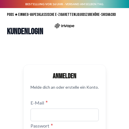
BESTELLUNG VOR 16 UHR - VERSAND AM SELBEN TAG.
Direkt zum Inhalt
Pods ★
Einweg-Vapes
Klassische E-Zigaretten
Liquids
Zubehör
E-Shisha
CBD
Kundenlogin
Anmelden
Melde dich an oder erstelle ein Konto.
E-Mail
Passwort