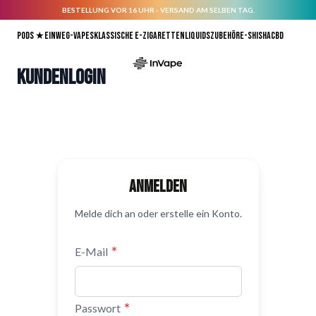
BESTELLUNG VOR 16 UHR - VERSAND AM SELBEN TAG.
Direkt zum Inhalt
Pods ★
Einweg-Vapes
Klassische E-Zigaretten
Liquids
Zubehör
E-Shisha
CBD
Kundenlogin
Anmelden
Melde dich an oder erstelle ein Konto.
E-Mail
Passwort