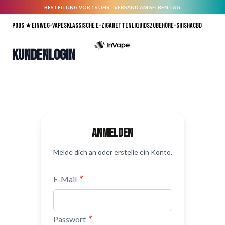
BESTELLUNG VOR 16 UHR - VERSAND AM SELBEN TAG.
Direkt zum Inhalt
Pods ★
Einweg-Vapes
Klassische E-Zigaretten
Liquids
Zubehör
E-Shisha
CBD
Kundenlogin
Anmelden
Melde dich an oder erstelle ein Konto.
E-Mail
Passwort