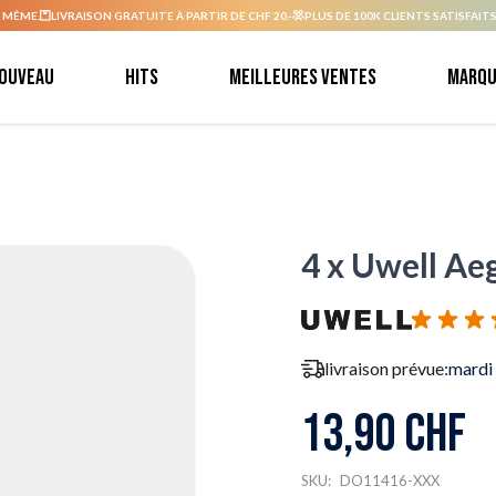
 MÊME.
LIVRAISON GRATUITE À PARTIR DE CHF 20.-
PLUS DE 100K CLIENTS SATISFAITS
ouveau
Hits
Meilleures ventes
Marqu
4 x Uwell Aeg
livraison prévue:
mardi
13,90 CHF
SKU:
DO11416-XXX