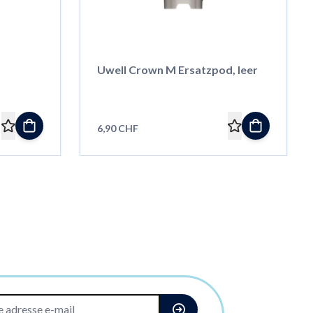
Uwell Crown M Ersatzpod, leer
6,90 CHF