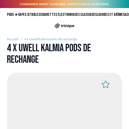
COMMANDE AVANT 16 HEURES - EXPÉDITION LE JOUR MÊME.
Allez au contenu
Pods ★
Vapes jetables
Cigarettes électroniques classiques
Liquides et arômes
Ac
Accueil
/
4 x Uwell Kalmia pods de rechange
4 x Uwell Kalmia pods de
rechange