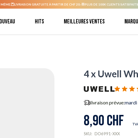
 MÊME.
LIVRAISON GRATUITE À PARTIR DE CHF 20.-
PLUS DE 100K CLIENTS SATISFAITS
ouveau
Hits
Meilleures ventes
Marqu
4 x Uwell Whi
livraison prévue:
mardi
8,90 CHF
TVA
SKU:
DO6991-XXX