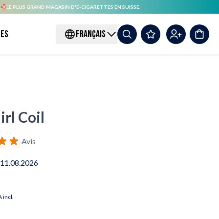
.
LE PLUS GRAND MAGASIN D'E-CIGARETTES EN SUISSE.
es
FRANÇAIS
rl Coil
Avis
 11.08.2026
 incl.