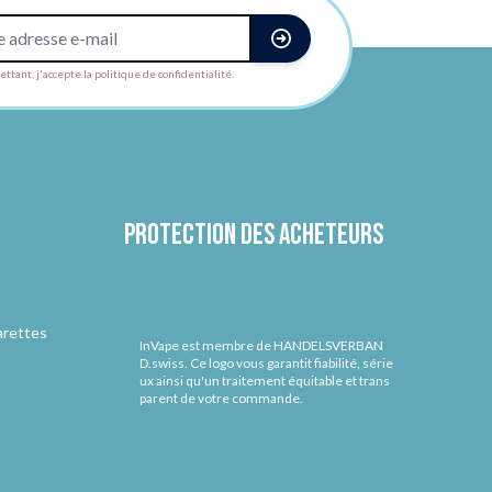
ttant, j'accepte la politique de confidentialité.
Protection des acheteurs
arettes
InVape est membre de HANDELSVERBAN
D.swiss. Ce logo vous garantit fiabilité, série
ux ainsi qu'un traitement équitable et trans
parent de votre commande.