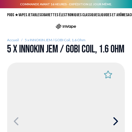
COMMANDE AVANT 16 HEURES - EXPÉDITION LE JOUR MÊME.
Allez au contenu
Pods ★
Vapes jetables
Cigarettes électroniques classiques
Liquides et arômes
Ac
Accueil
/
5 x INNOKIN JEM / GOBI Coil, 1.6 Ohm
5 x INNOKIN JEM / GOBI Coil, 1.6 Ohm