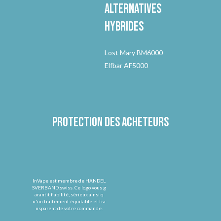
Alternatives
hybrides
Lost Mary BM6000
Elfbar AF5000
Protection des acheteurs
InVape est membre de HANDEL
SVERBAND.swiss. Ce logo vous g
arantit fiabilité, sérieux ainsi q
u'un traitement équitable et tra
nsparent de votre commande.