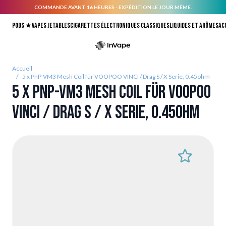
COMMANDE AVANT 16 HEURES - EXPÉDITION LE JOUR MÊME.
Allez au contenu
Pods ★
Vapes jetables
Cigarettes électroniques classiques
Liquides et arômes
Ac
Accueil
/
5 x PnP-VM3 Mesh Coil für VOOPOO VINCI / Drag S / X Serie, 0.45ohm
5 x PnP-VM3 Mesh Coil für VOOPOO
VINCI / Drag S / X Serie, 0.45ohm