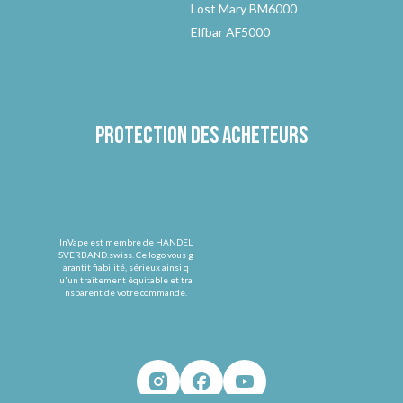
Lost Mary BM6000
Elfbar AF5000
Protection des acheteurs
InVape est membre de HANDEL
SVERBAND.swiss. Ce logo vous g
arantit fiabilité, sérieux ainsi q
u'un traitement équitable et tra
nsparent de votre commande.