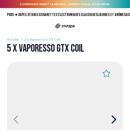
COMMANDE AVANT 16 HEURES - EXPÉDITION LE JOUR MÊME.
Allez au contenu
Pods ★
Vapes jetables
Cigarettes électroniques classiques
Liquides et arômes
Ac
Accueil
/
5 x Vaporesso GTX Coil
5 x Vaporesso GTX Coil