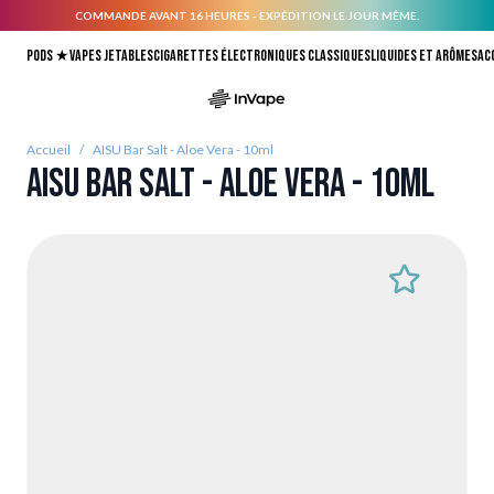
COMMANDE AVANT 16 HEURES - EXPÉDITION LE JOUR MÊME.
Allez au contenu
Pods ★
Vapes jetables
Cigarettes électroniques classiques
Liquides et arômes
Ac
Accueil
/
AISU Bar Salt - Aloe Vera - 10ml
AISU Bar Salt - Aloe Vera - 10ml