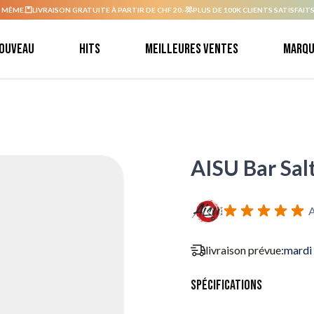
 MÊME.
LIVRAISON GRATUITE À PARTIR DE CHF 20.-
PLUS DE 100K CLIENTS SATISFAITS
ouveau
Hits
Meilleures ventes
Marqu
AISU Bar Sal
A
livraison prévue:
mardi
Spécifications