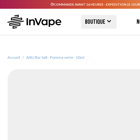
COMMANDE AVANT 16 HEURES - EXPÉDITION LE JOUR
Allez au contenu
Boutique
N
Accueil
/
AISU Bar Salt - Pomme verte - 10ml