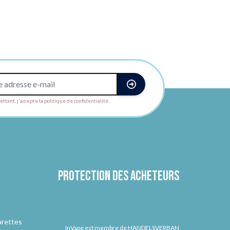
ttant, j'accepte la politique de confidentialité.
Protection des acheteurs
arettes
InVape est membre de HANDELSVERBAN