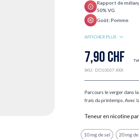
Rapport de mélang
50% VG
Goût: Pomme
AFFICHER PLUS
7,90 CHF
TVA
SKU:
DO10037-XXX
Parcours le verger dans la
frais du printemps. Avec la
Teneur en nicotine par
10 mg de sel
20 mg de 