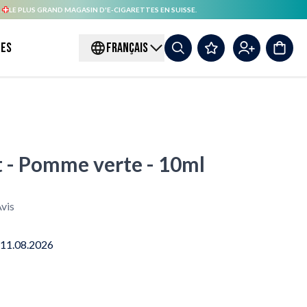
.
LE PLUS GRAND MAGASIN D'E-CIGARETTES EN SUISSE.
es
FRANÇAIS
t - Pomme verte - 10ml
vis
 11.08.2026