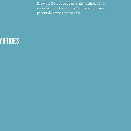
D.swiss. Ce logo vous garantit fiabilité, série
ux ainsi qu'un traitement équitable et trans
parent de votre commande.
ybrides