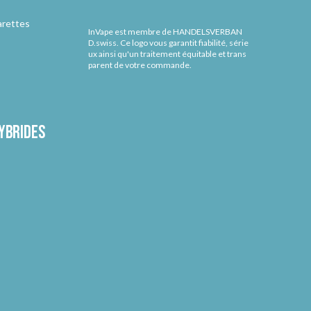
arettes
InVape est membre de HANDELSVERBAN
D.swiss. Ce logo vous garantit fiabilité, série
ux ainsi qu'un traitement équitable et trans
parent de votre commande.
ybrides