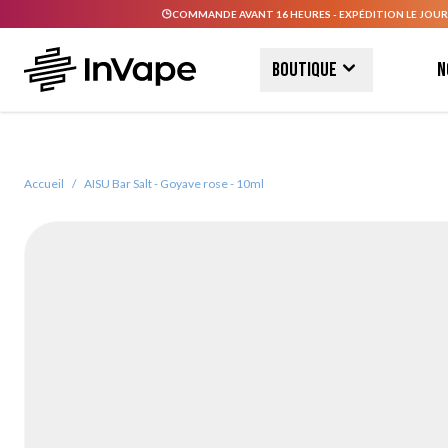
COMMANDE AVANT 16 HEURES - EXPÉDITION LE JOUR
Allez au contenu
Boutique
N
Accueil
/
AISU Bar Salt - Goyave rose - 10ml