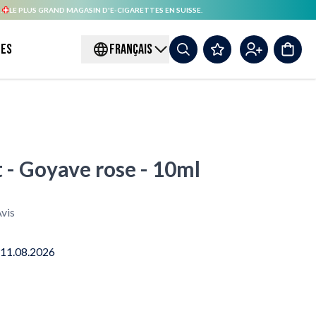
.
LE PLUS GRAND MAGASIN D'E-CIGARETTES EN SUISSE.
es
FRANÇAIS
 - Goyave rose - 10ml
vis
 11.08.2026