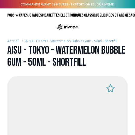
COMMANDE AVANT 16 HEURES - EXPÉDITION LE JOUR MÊME.
Allez au contenu
Pods ★
Vapes jetables
Cigarettes électroniques classiques
Liquides et arômes
Ac
Accueil
/
AISU - TOKYO - Watermelon Bubble Gum - 50ml - Shortfill
AISU - TOKYO - Watermelon Bubble
Gum - 50ml - Shortfill