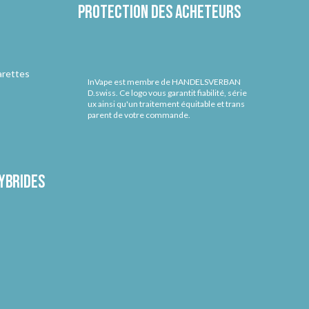
Protection des acheteurs
arettes
InVape est membre de HANDELSVERBAN
D.swiss. Ce logo vous garantit fiabilité, série
ux ainsi qu'un traitement équitable et trans
parent de votre commande.
ybrides