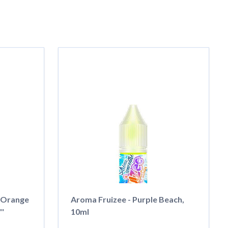
n Orange
Aroma Fruizee - Purple Beach,
''
10ml