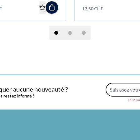
F
17,50 CHF
Adresse e-mail
quer aucune nouveauté ?
 restez informé !
En soume