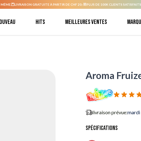
 MÊME.
LIVRAISON GRATUITE À PARTIR DE CHF 20.-
PLUS DE 100K CLIENTS SATISFAITS
ouveau
Hits
Meilleures ventes
Marqu
Aroma Fruize
livraison prévue:
mardi
Spécifications