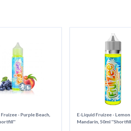
 Fruizee - Purple Beach,
E-Liquid Fruizee - Lemo
ortfill''
Mandarin, 50ml ''Shortfill