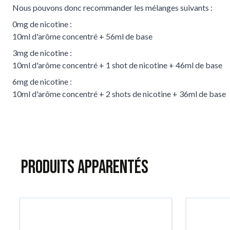
Nous pouvons donc recommander les mélanges suivants :
0mg de nicotine :
10ml d'arôme concentré + 56ml de base
3mg de nicotine :
10ml d'arôme concentré + 1 shot de nicotine + 46ml de base
6mg de nicotine :
10ml d'arôme concentré + 2 shots de nicotine + 36ml de base
Produits apparentés
Tu peux naviguer dans les éléments du carrousel à l'aide de la to
Appuie pour passer le carrousel