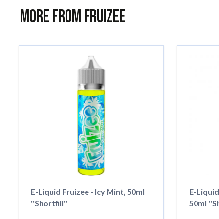
More from Fruizee
E-Liquid Fruizee - Icy Mint, 50ml
E-Liquid
''Shortfill''
50ml ''Sh