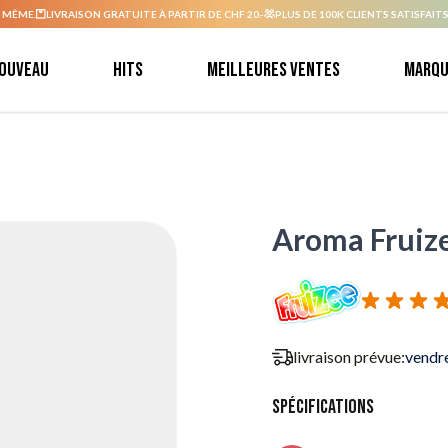
 MÊME.
LIVRAISON GRATUITE À PARTIR DE CHF 20.-
PLUS DE 100K CLIENTS SATISFAITS
ouveau
Hits
Meilleures ventes
Marqu
Aroma Fruize
livraison prévue:
vendr
Spécifications