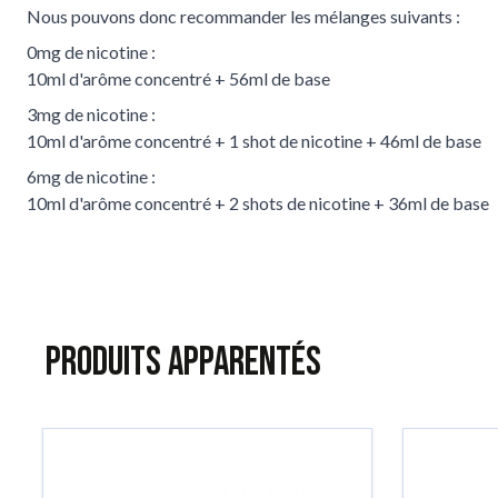
Nous pouvons donc recommander les mélanges suivants :
0mg de nicotine :
10ml d'arôme concentré + 56ml de base
3mg de nicotine :
10ml d'arôme concentré + 1 shot de nicotine + 46ml de base
6mg de nicotine :
10ml d'arôme concentré + 2 shots de nicotine + 36ml de base
Produits apparentés
Tu peux naviguer dans les éléments du carrousel à l'aide de la to
Appuie pour passer le carrousel