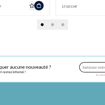
F
17,50 CHF
Adresse e-mail
quer aucune nouveauté ?
 restez informé !
En soume