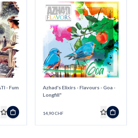
ATI - Fum
Azhad's Elixirs - Flavours - Goa -
Longfill"
14,90 CHF