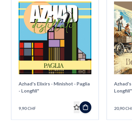
Azhad's Elixirs - Minishot - Paglia
Azhad's E
- Longfill"
Longfill"
9,90 CHF
20,90 CH