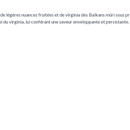
e légères nuances fruitées et de virginia des Balkans mûri sous pr
 du virginia, lui conférant une saveur enveloppante et persistante.
uche Tab. Tu peux aussi ignorer le carrousel ou passer directement à