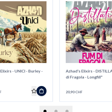
lixirs - UNICI - Burley -
Azhad's Elixirs - DISTILL
di Fragola - Longfill"
F
20,90 CHF