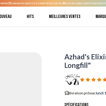
 MÊME.
LIVRAISON GRATUITE À PARTIR DE CHF 20.-
PLUS DE 100K CLIENTS SATISFAITS
ouveau
Hits
Meilleures ventes
Marqu
Azhad's Elixi
Longfill"
livraison prévue:
lundi 
Spécifications