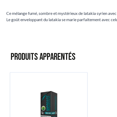
Ce mélange fumé, sombre et mystérieux de latakia syrien avec d
Le goût enveloppant du latakia se marie parfaitement avec celui
Produits apparentés
Tu peux naviguer dans les éléments du carrousel à l'aide de la to
Appuie pour passer le carrousel