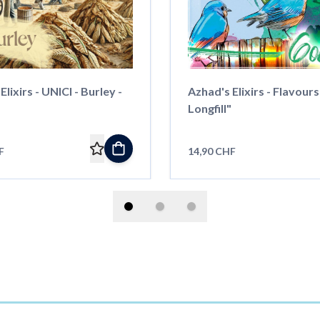
lixirs - UNICI - Burley -
Azhad's Elixirs - Flavours
Longfill"
F
14,90 CHF