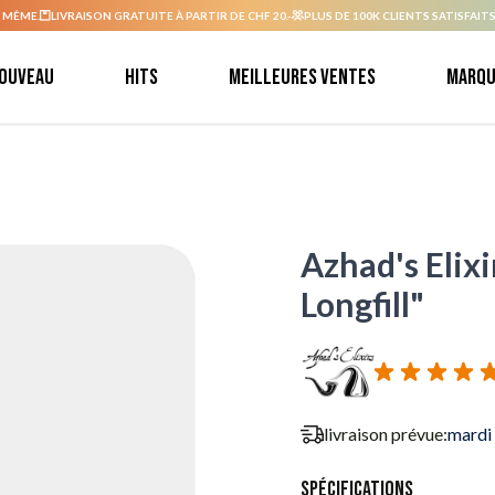
 MÊME.
LIVRAISON GRATUITE À PARTIR DE CHF 20.-
PLUS DE 100K CLIENTS SATISFAITS
ouveau
Hits
Meilleures ventes
Marqu
Azhad's Elixi
Longfill"
livraison prévue:
mardi
Spécifications