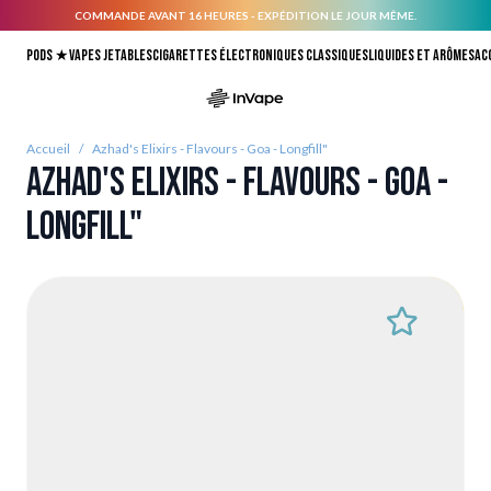
COMMANDE AVANT 16 HEURES - EXPÉDITION LE JOUR MÊME.
Allez au contenu
Pods ★
Vapes jetables
Cigarettes électroniques classiques
Liquides et arômes
Ac
Accueil
/
Azhad's Elixirs - Flavours - Goa - Longfill"
Azhad's Elixirs - Flavours - Goa -
Longfill"