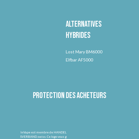
Alternatives
hybrides
Lost Mary BM6000
Elfbar AF5000
Protection des acheteurs
InVape est membre de HANDEL
SVERBAND.swiss. Ce logo vous g