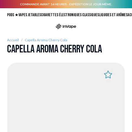
COMMANDE AVANT 16 HEURES - EXPÉDITION LE JOUR MÊME.
Allez au contenu
Pods ★
Vapes jetables
Cigarettes électroniques classiques
Liquides et arômes
Ac
Accueil
/
Capella Aroma Cherry Cola
Capella Aroma Cherry Cola