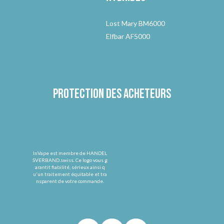
Lost Mary BM6000
Elfbar AF5000
Protection des acheteurs
InVape est membre de HANDEL
SVERBAND.swiss. Ce logo vous g
arantit fiabilité, sérieux ainsi q
u'un traitement équitable et tra
nsparent de votre commande.