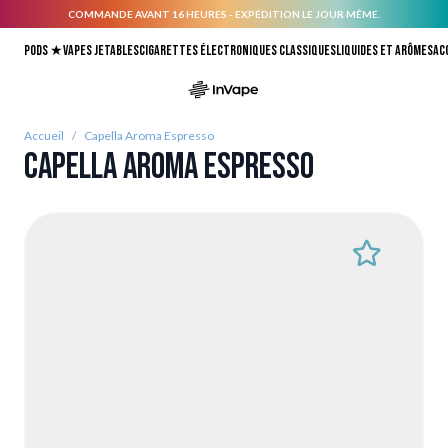
COMMANDE AVANT 16 HEURES - EXPÉDITION LE JOUR MÊME.
Allez au contenu
Pods ★
Vapes jetables
Cigarettes électroniques classiques
Liquides et arômes
Ac
Accueil
/
Capella Aroma Espresso
Capella Aroma Espresso