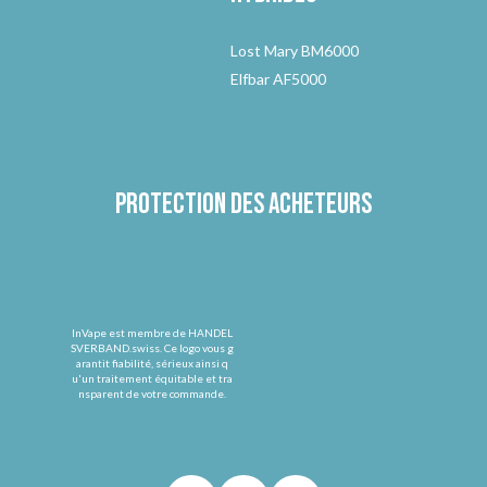
Lost Mary BM6000
Elfbar AF5000
Protection des acheteurs
InVape est membre de HANDEL
SVERBAND.swiss. Ce logo vous g
arantit fiabilité, sérieux ainsi q
u'un traitement équitable et tra
nsparent de votre commande.