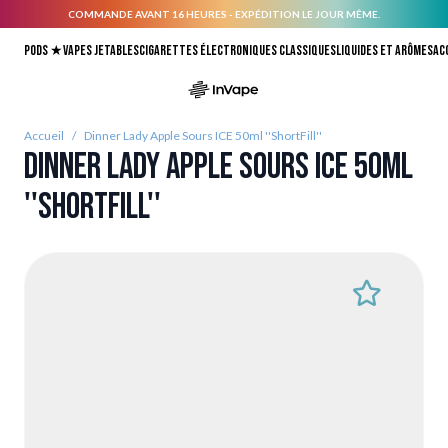
COMMANDE AVANT 16 HEURES - EXPÉDITION LE JOUR MÊME.
Allez au contenu
Pods ★
Vapes jetables
Cigarettes électroniques classiques
Liquides et arômes
Ac
Accueil
/
Dinner Lady Apple Sours ICE 50ml ''ShortFill''
Dinner Lady Apple Sours ICE 50ml
''ShortFill''